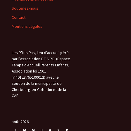
Soutenez-nous
Contact
Mentions Légales
Les P'tits Pas, lieu d'accueil géré
par l'association E.T.A.P.E. (Espace
Temps d'Accueil Parents Enfants,
Association loi 1901
n°40128765100012) avec le
soutien de la municipalité de
Cherbourg-en-Cotentin et de la
CAF
août 2026
L
M
M
J
V
S
D