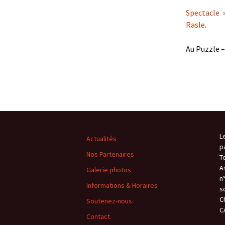
Spectacle »
Rasle.
Au Puzzle –
L
Actualités
p
Nos Partenaires
T
A
Galerie photos
n
Informations & Horaires
s
C
Soutenez-nous
C
Contact