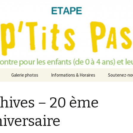
s Enfants
Pas
Galerie photos
Informations & Horaires
Soutenez-no
e-
hives – 20 ème
teville
iversaire
rte
 ème