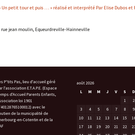
 Un petit tour et puis … » réalisé et interprété Par Elise Dubos et
 rue jean moulin, Equeurdreville-Hainneville
es P'tits Pas, lieu d'accueil géré
août 2026
ar l'association E.T.A.P.E. (Espace
L
M
M
J
V
S
D
emps d'Accueil Parents Enfants,
1
2
ssociation loi 1901
°40128765100012) avec le
3
4
5
6
7
8
9
outien de la municipalité de
10
11
12
13
14
15
1
herbourg-en-Cotentin et de la
AF
17
18
19
20
21
22
2