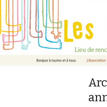
Espace Temps d'Accueil Parent
Les P'tits 
Aller
Bonjour à toutes et à tous.
L’Association
au
contenu
Equeurdrevill
Hainneville
Arc
Cherbourg-Oc
ann
La Maison Ve
Archives – 20