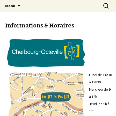
Espace Temps d'Accueil Parents Enfants
Aller
Recherc
Les P'tits Pas
Menu
au
contenu
Informations & Horaires
Lundi de 14h30
à 18h30
Mercredi de 9h
à 12h
Jeudi de 9h à
12h