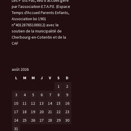
Les P'tits Pas, lieu d'accueil géré
par l'association E.T.A.P.E. (Espace
Temps d'Accueil Parents Enfants,
Association loi 1901
n°40128765100012) avec le
soutien de la municipalité de
Cherbourg-en-Cotentin et de la
CAF
août 2026
L
M
M
J
V
S
D
1
2
3
4
5
6
7
8
9
10
11
12
13
14
15
16
17
18
19
20
21
22
23
24
25
26
27
28
29
30
31